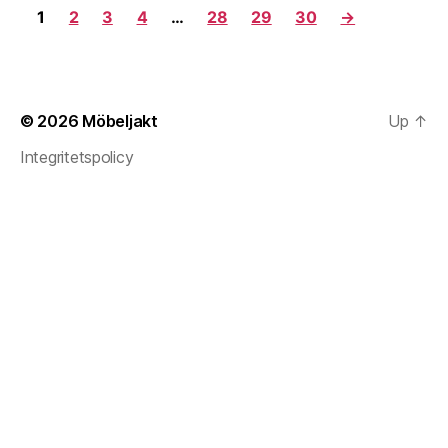
1
2
3
4
…
28
29
30
→
© 2026
Möbeljakt
Up
↑
Integritetspolicy