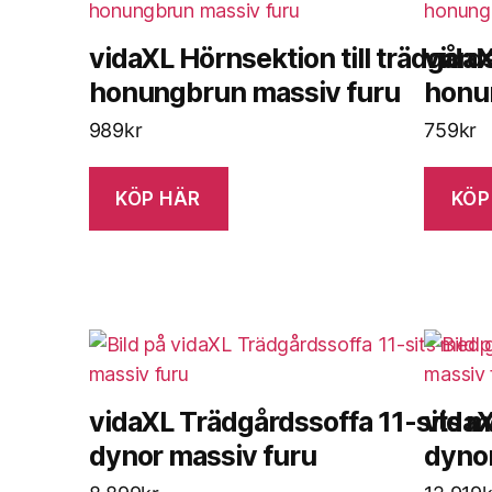
vidaXL Hörnsektion till trädgård
vidaX
honungbrun massiv furu
honu
989
kr
759
kr
KÖP HÄR
KÖP
vidaXL Trädgårdssoffa 11-sits m
vidaX
dynor massiv furu
dynor