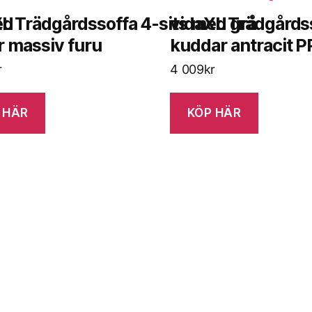
ed
L Trädgårdssoffa 4-sits med grå
vidaXL Trädgårds
 massiv furu
kuddar antracit P
r
4 009
kr
 HÄR
KÖP HÄR