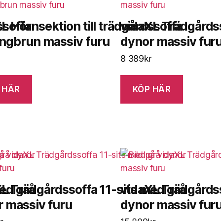
ssoffa
L Hörnsektion till trädgårdssoffa
vidaXL Trädgårdss
ngbrun massiv furu
dynor massiv fur
8 389
kr
 HÄR
KÖP HÄR
ed grå
L Trädgårdssoffa 11-sits med grå
vidaXL Trädgårdss
 massiv furu
dynor massiv fur