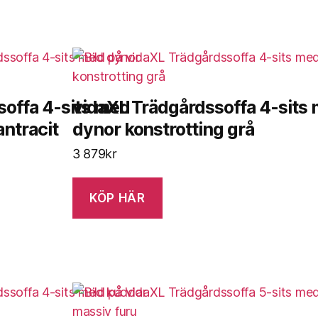
soffa 4-sits med
vidaXL Trädgårdssoffa 4-sits
ntracit
dynor konstrotting grå
3 879
kr
KÖP HÄR