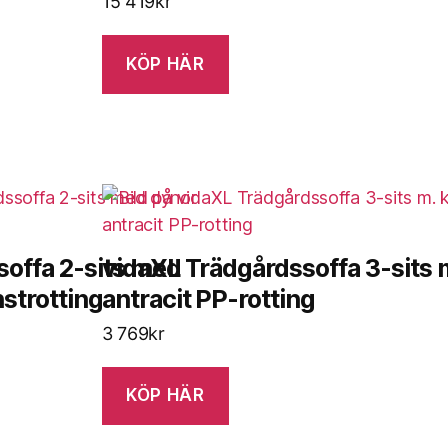
15 419
kr
KÖP HÄR
soffa 2-sits med
vidaXL Trädgårdssoffa 3-sits 
nstrotting
antracit PP-rotting
3 769
kr
KÖP HÄR