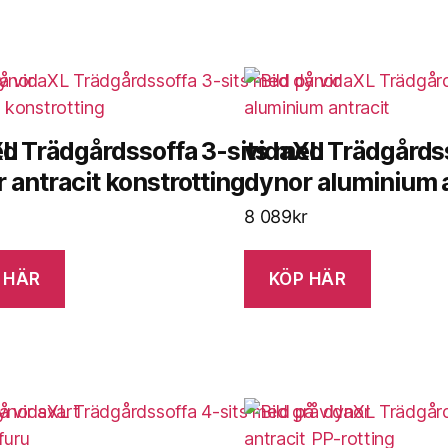
ed
L Trädgårdssoffa 3-sits med
vidaXL Trädgårds
 antracit konstrotting
dynor aluminium a
8 089
kr
 HÄR
KÖP HÄR