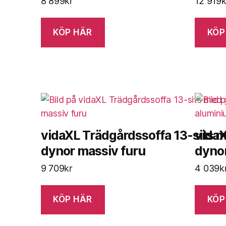
8 899
kr
12 919
k
KÖP HÄR
KÖP
vidaXL Trädgårdssoffa 13-sits 
vidaX
dynor massiv furu
dynor
9 709
kr
4 039
k
KÖP HÄR
KÖP