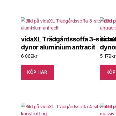
vidaXL Trädgårdssoffa 3-sits m
vidaX
dynor aluminium antracit
dynor
6 069
kr
5 179
kr
KÖP HÄR
KÖP