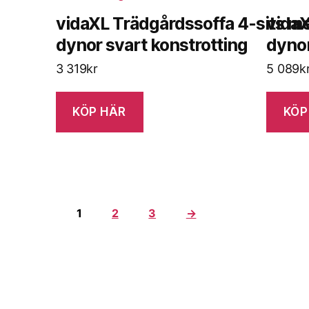
vidaXL Trädgårdssoffa 4-sits m
vidaX
dynor svart konstrotting
dynor
3 319
kr
5 089
k
KÖP HÄR
KÖP
1
2
3
→