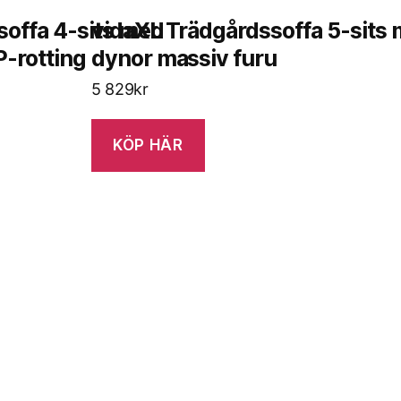
soffa 4-sits med
vidaXL Trädgårdssoffa 5-sits 
P-rotting
dynor massiv furu
5 829
kr
KÖP HÄR