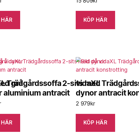
r
15 809
kr
 HÄR
KÖP HÄR
med grå
L Trädgårdssoffa 2-sits med
vidaXL Trädgårds
 aluminium antracit
dynor antracit ko
r
2 979
kr
 HÄR
KÖP HÄR