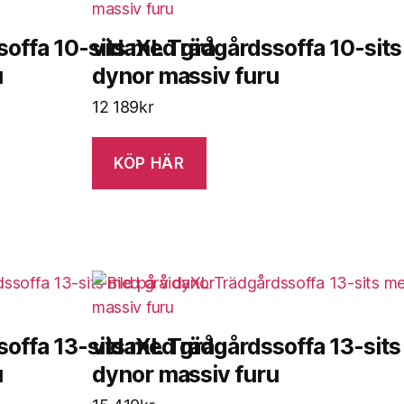
offa 10-sits med grå
vidaXL Trädgårdssoffa 10-sits
u
dynor massiv furu
12 189
kr
KÖP HÄR
offa 13-sits med grå
vidaXL Trädgårdssoffa 13-sits
u
dynor massiv furu