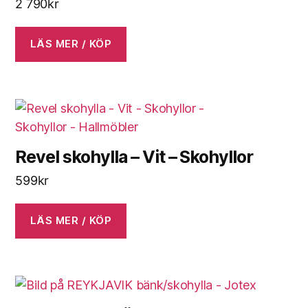
2 790
kr
LÄS MER / KÖP
Revel skohylla – Vit – Skohyllor
599
kr
LÄS MER / KÖP