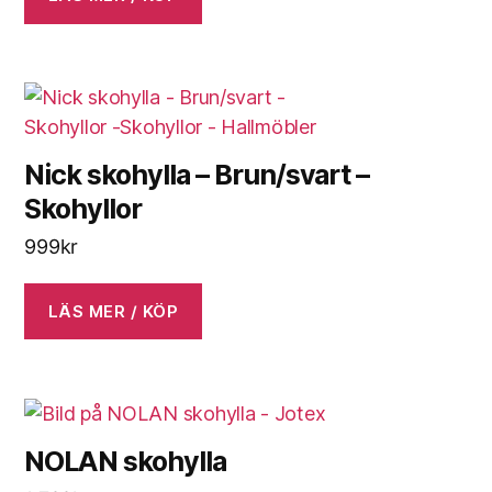
Nick skohylla – Brun/svart –
Skohyllor
999
kr
LÄS MER / KÖP
NOLAN skohylla