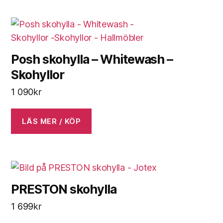
Posh skohylla – Whitewash –
Skohyllor
1 090
kr
LÄS MER / KÖP
PRESTON skohylla
1 699
kr