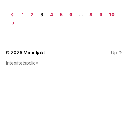
←
1
2
3
4
5
6
…
8
9
10
→
© 2026
Möbeljakt
Up
↑
Integritetspolicy