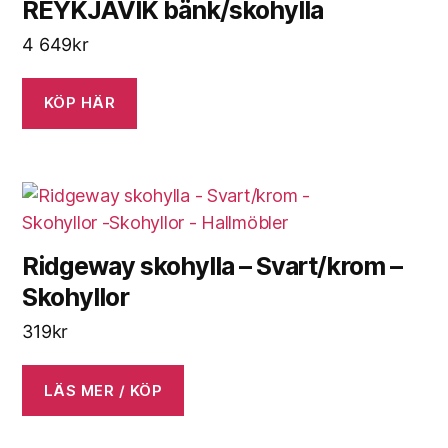
REYKJAVIK bänk/skohylla
4 649
kr
KÖP HÄR
Ridgeway skohylla – Svart/krom –
Skohyllor
319
kr
LÄS MER / KÖP