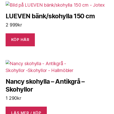
LUEVEN bänk/skohylla 150 cm
2 999
kr
KÖP HÄR
Nancy skohylla – Antikgrå –
Skohyllor
1 290
kr
LÄS MER / KÖP