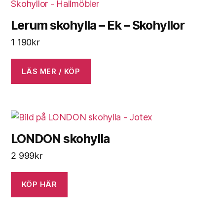
Lerum skohylla – Ek – Skohyllor
1 190
kr
LÄS MER / KÖP
LONDON skohylla
2 999
kr
KÖP HÄR