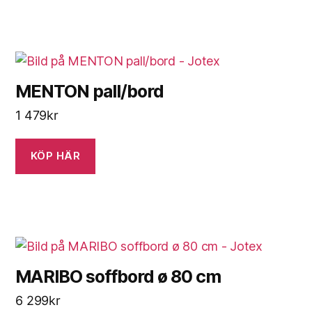
MENTON pall/bord
1 479
kr
KÖP HÄR
MARIBO soffbord ø 80 cm
6 299
kr