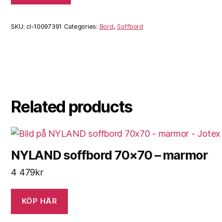
SKU:
cl-10097391
Categories:
Bord
,
Soffbord
Related products
NYLAND soffbord 70×70 – marmor
4 479
kr
KÖP HÄR