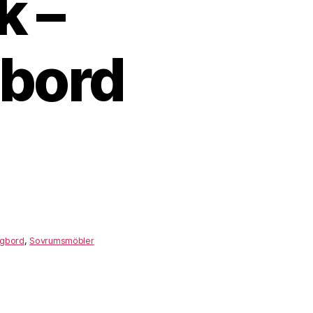
k –
bord
gbord
,
Sovrumsmöbler