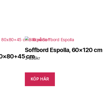
Soffbord Espolla, 60×120 cm
 80×80+45 cm
3 636
kr
KÖP HÄR