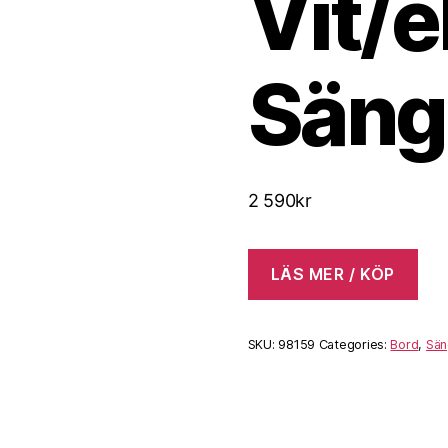
Vit/e
Säng
2 590
kr
LÄS MER / KÖP
SKU:
98159
Categories:
Bord
,
Sän