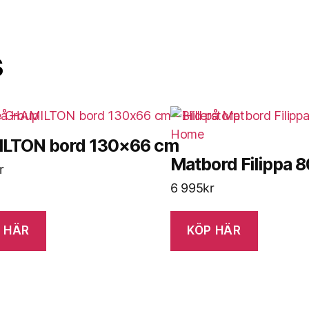
s
LTON bord 130×66 cm
Matbord Filippa
r
6 995
kr
 HÄR
KÖP HÄR