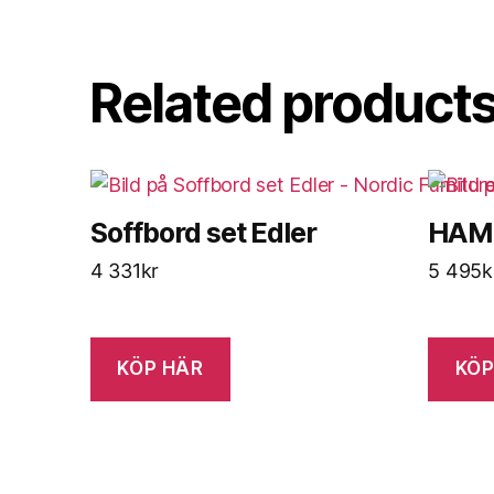
Related product
Soffbord set Edler
HAMI
4 331
kr
5 495
k
KÖP HÄR
KÖP