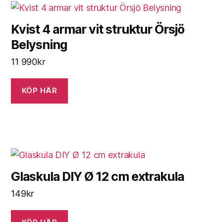
Kvist 4 armar vit struktur Örsjö
Belysning
11 990
kr
KÖP HÄR
Glaskula DIY Ø 12 cm extrakula
149
kr