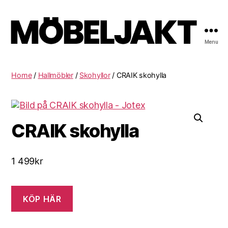
Menu
Möbeljakt
Home
/
Hallmöbler
/
Skohyllor
/ CRAIK skohylla
CRAIK skohylla
1 499
kr
KÖP HÄR