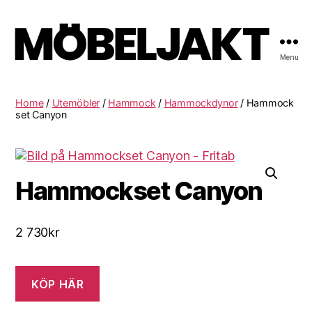
Menu
Möbeljakt
Home
/
Utemöbler
/
Hammock
/
Hammockdynor
/ Hammock
set Canyon
Hammockset Canyon
2 730
kr
KÖP HÄR