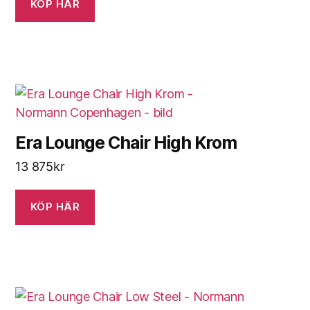
was:
is:
KÖP HÄR
10
7
995kr.
489kr.
Era Lounge Chair High Krom
13 875
kr
KÖP HÄR