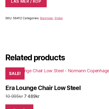
LÄS MER / KÖP
SKU:
56412
Categories:
Barstolar
,
Stolar
Related products
SALE!
Era Lounge Chair Low Steel
Original
Current
10 995
kr
7 489
kr
price
price